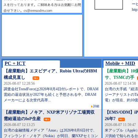
ー
http
PC + ICT
Mobile + MID
【産業動向】エヌビディア、Rubin UltraのHBM
【産業動向】10億
構成見直し
サ、TSMCの手
2026-08-07 12:28:56
2026-08-07 12:14:58
調査会社TrendForceは2026年8月4日付レポートで、DRAM
台湾の大手紙『経済日
需給の逼迫状況が2027年も続くと予想される中、DRAM
ジーアナリストのTim
メーカーによる次世代高帯...
電）が現在、約10億
詳細
【産業動向】ノキア、NXP米アリゾナ工場買収
【EMS/ODM】i
需給逼迫のInP生産
26年7
2026-08-07 12:13:25
2026-08-07 11:59:47
台湾の金融情報メディア『Anue』は2026年8月6日付で、
米アップル（Apple
フィンランド・ノキア（Nokia）が同日、蘭NXPセミコン
ズ供給で知られる台湾L