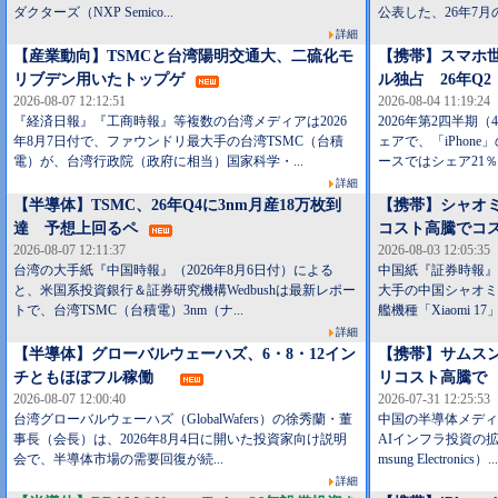
ダクターズ（NXP Semico...
公表した、26年7月の
詳細
【産業動向】TSMCと台湾陽明交通大、二硫化モ
【携帯】スマホ世
リブデン用いたトップゲ
ル独占 26年Q2
2026-08-07 12:12:51
2026-08-04 11:19:24
『経済日報』『工商時報』等複数の台湾メディアは2026
2026年第2四半期
年8月7日付で、ファウンドリ最大手の台湾TSMC（台積
ェアで、「iPhone
電）が、台湾行政院（政府に相当）国家科学・...
ースではシェア21％
詳細
【半導体】TSMC、26年Q4に3nm月産18万枚到
【携帯】シャオミ
達 予想上回るペ
コスト高騰でコ
2026-08-07 12:11:37
2026-08-03 12:05:35
台湾の大手紙『中国時報』（2026年8月6日付）による
中国紙『証券時報』は
と、米国系投資銀行＆証券研究機構Wedbushは最新レポー
大手の中国シャオミ（
トで、台湾TSMC（台積電）3nm（ナ...
艦機種「Xiaomi 17
詳細
【半導体】グローバルウェーハズ、6・8・12イン
【携帯】サムス
チともほぼフル稼働
リコスト高騰で
2026-08-07 12:00:40
2026-07-31 12:25:53
台湾グローバルウェーハズ（GlobalWafers）の徐秀蘭・董
中国の半導体メディア
事長（会長）は、2026年8月4日に開いた投資家向け説明
AIインフラ投資の
会で、半導体市場の需要回復が続...
msung Electronics）.
詳細