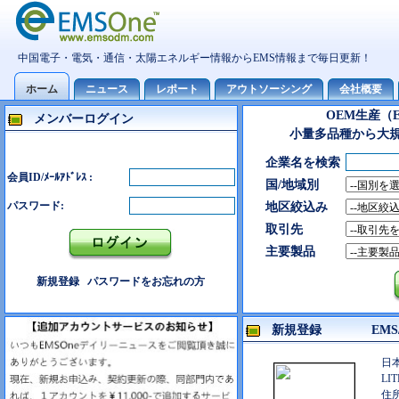
OEM生産（
メンバーログイン
小量多品種から大
企業名を検索
会員ID/ﾒｰﾙｱﾄﾞﾚｽ :
国/地域別
パスワード:
地区絞込み
取引先
主要製品
新規登録
パスワードをお忘れの方
新規登録 EMS/
日
LIT
住