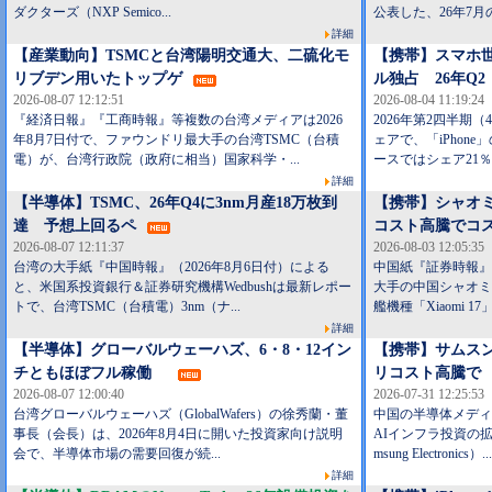
ダクターズ（NXP Semico...
公表した、26年7月の
詳細
【産業動向】TSMCと台湾陽明交通大、二硫化モ
【携帯】スマホ世
リブデン用いたトップゲ
ル独占 26年Q2
2026-08-07 12:12:51
2026-08-04 11:19:24
『経済日報』『工商時報』等複数の台湾メディアは2026
2026年第2四半期
年8月7日付で、ファウンドリ最大手の台湾TSMC（台積
ェアで、「iPhone
電）が、台湾行政院（政府に相当）国家科学・...
ースではシェア21％
詳細
【半導体】TSMC、26年Q4に3nm月産18万枚到
【携帯】シャオミ
達 予想上回るペ
コスト高騰でコ
2026-08-07 12:11:37
2026-08-03 12:05:35
台湾の大手紙『中国時報』（2026年8月6日付）による
中国紙『証券時報』は
と、米国系投資銀行＆証券研究機構Wedbushは最新レポー
大手の中国シャオミ（
トで、台湾TSMC（台積電）3nm（ナ...
艦機種「Xiaomi 17
詳細
【半導体】グローバルウェーハズ、6・8・12イン
【携帯】サムス
チともほぼフル稼働
リコスト高騰で
2026-08-07 12:00:40
2026-07-31 12:25:53
台湾グローバルウェーハズ（GlobalWafers）の徐秀蘭・董
中国の半導体メディア
事長（会長）は、2026年8月4日に開いた投資家向け説明
AIインフラ投資の
会で、半導体市場の需要回復が続...
msung Electronics）.
詳細