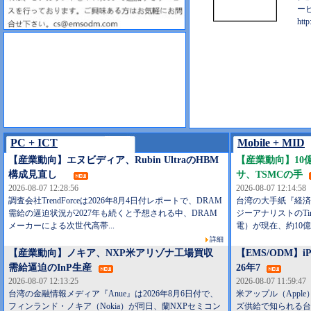
ー
http
PC + ICT
Mobile + MID
【産業動向】エヌビディア、Rubin UltraのHBM
【産業動向】10億
構成見直し
サ、TSMCの手
2026-08-07 12:28:56
2026-08-07 12:14:58
調査会社TrendForceは2026年8月4日付レポートで、DRAM
台湾の大手紙『経済日
需給の逼迫状況が2027年も続くと予想される中、DRAM
ジーアナリストのTim
メーカーによる次世代高帯...
電）が現在、約10億
詳細
【産業動向】ノキア、NXP米アリゾナ工場買収
【EMS/ODM】i
需給逼迫のInP生産
26年7
2026-08-07 12:13:25
2026-08-07 11:59:47
台湾の金融情報メディア『Anue』は2026年8月6日付で、
米アップル（Apple
フィンランド・ノキア（Nokia）が同日、蘭NXPセミコン
ズ供給で知られる台湾L