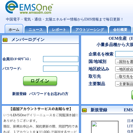
OEM生産（
メンバーログイン
小量多品種から大
企業名を検索
会員ID/ﾒｰﾙｱﾄﾞﾚｽ :
国/地域別
パスワード:
地区絞込み
取引先
主要製品
新規登録
パスワードをお忘れの方
新規登録 EMS/
日
LIT
住