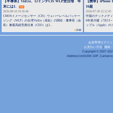
【半導体】VisEra、12インチCIS WLP受注増 年
【携帯】iPhone
末には1.
16超
2026-08-10 10:36:46
2026-07-30 12:12:45
CMOSイメージセンサー（CIS）ウェハーレベルパッケー
中国のテックメディア
ジング（WLP）の台湾VisEra（采鈺）の関欣・董事長（会
6年第29週（7月1
長）兼最高経営責任者（CEO）は2...
ップル（Apple）の
詳細