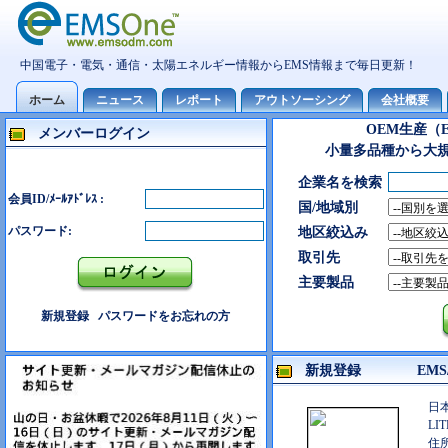
OEM生産（
メンバーログイン
小量多品種から大
企業名を検索
会員ID/ﾒｰﾙｱﾄﾞﾚｽ :
国/地域別
パスワード:
地区絞込み
取引先
主要製品
新規登録
パスワードをお忘れの方
新規登録 EMS/
日
LIT
住