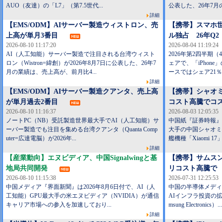
AUO（友達）の「L7」（第7.5世代...
公表した、26年7月の
詳細
【EMS/ODM】AIサーバー製造ウィストロン、売
【携帯】スマホ世
上高が単月3番目
ル独占 26年Q2
2026-08-10 11:17:20
2026-08-04 11:19:24
AI（人工知能）サーバー製造で注目される台湾ウィスト
2026年第2四半期
ロン（Wistron=緯創）が2026年8月7日に公表した、26年7
ェアで、「iPhone
月の業績は、売上高が、前月比4...
ースではシェア21％
詳細
【EMS/ODM】AIサーバー製造クアンタ、売上高
【携帯】シャオミ
が単月過去2番目
コスト高騰でコ
2026-08-10 11:16:37
2026-08-03 12:05:35
ノートPC（NB）受託製造世界最大手でAI（人工知能）サ
中国紙『証券時報』は
ーバー製造でも注目を集める台湾クアンタ（Quanta Comp
大手の中国シャオミ（
uter=広達電脳）が2026年...
艦機種「Xiaomi 17
詳細
【産業動向】エヌビディア、中国Signalwingと基
【携帯】サムス
地局共同開発
リコスト高騰で
2026-08-10 11:15:38
2026-07-31 12:25:53
中国メディア『界面新聞』は2026年8月6日付で、AI（人
中国の半導体メディア
工知能）GPU最大手の米エヌビディア（NVIDIA）が通信
AIインフラ投資の
キャリア市場への参入を加速しており...
msung Electronics）.
詳細