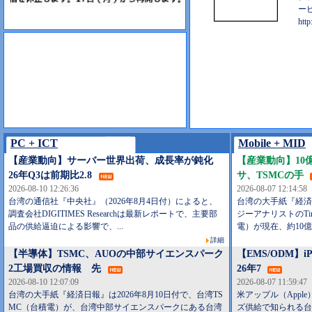
ー
http
PC + ICT
Mobile + MID
【産業動向】サーバー世界出荷、成長率が鈍化
【産業動向】10億
26年Q3は前期比2.8
サ、TSMCの手
2026-08-10 12:26:36
2026-08-07 12:14:58
台湾の通信社『中央社』（2026年8月4日付）によると、
台湾の大手紙『経済日
調査会社DIGITIMES Researchは最新レポートで、主要部
ジーアナリストのTim
品の供給逼迫による影響で、...
電）が現在、約10億
詳細
【半導体】TSMC、AUOの中部サイエンスパーク
【EMS/ODM】i
2工場買収の情報 先
26年7
2026-08-10 12:07:09
2026-08-07 11:59:47
台湾の大手紙『経済日報』は2026年8月10日付で、台湾TS
米アップル（Apple
MC（台積電）が、台湾中部サイエンスパークにある台湾
ズ供給で知られる台湾L