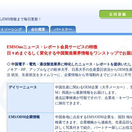
EMSOneニュース・レポート会員サービスの特徴
日々めまぐるしく変化する中国製造業界情報をワンストップでお届
◇ 中国電子・電気・通信製造業界に特化したニュース・レポートを提供いたし
ノキア・HP、アップルなどの欧米大手、日系大手の生産委託状況からOEM生
注 状況、生産状況をタイムリーに、企業情報から市場動向までビジネスに不
デイリーニュース
中国生産に関わるOEM企業（大手メーカー）、受
M）両面から最新情報をお届けします。
過去記事検索が可能ですので、企業名・キーワ
に抽出できます。
EMS/ODM企業情報
中国各地に点在するEMS/ODM企業を、国別·地
検索できます。企業概略から連絡先、生産品目
詳しく写真付きで紹介。パートナー探しにお役