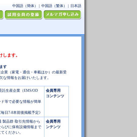
けします。
ます
産企業（家電・通信・車載ほか）の最新受
可欠な情報をお届けいたします。
託生産企業（EMS/OD
会員専用
コンテンツ
ード等で必要な情報が簡単
《毎日7-8本前後掲載予定》
域·製品群·取引先情報から
会員専用
ならびに保有設備情報まで
ンテンツ
立てください。