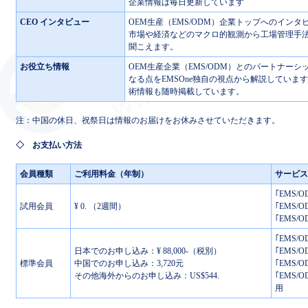
企業情報は毎日更新しています
CEO インタビュー
OEM生産（EMS/ODM）企業トップへのインタ
市場や経済などのマクロ的観測から工場管理手
聞こえます。
お役立ち情報
OEM生産企業（EMS/ODM）とのパートナー
なる点をEMSOne独自の視点から解説していま
術情報も随時掲載しています。
注：中国の休日、祝祭日は情報のお届けをお休みさせていただきます。
◇ お支払い方法
会員種類
ご利用料金（年制）
サービス
｢EMS
試用会員
¥ 0. （2週間）
｢EMS
｢EMS
｢EMS
日本でのお申し込み：¥ 88,000-（税別）
｢EMS
標準会員
中国でのお申し込み：3,720元
｢EMS
その他海外からのお申し込み：US$544.
｢EMS
用