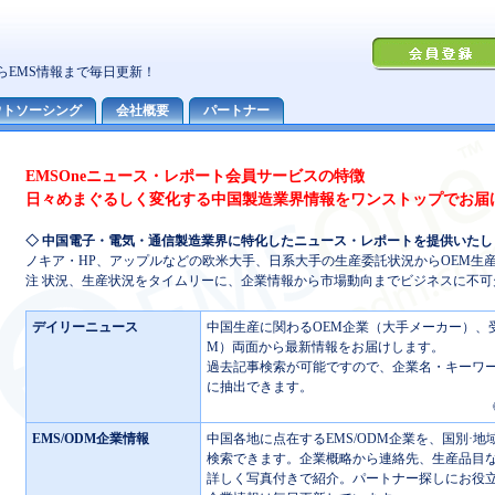
EMSOneニュース・レポート会員サービスの特徴
日々めまぐるしく変化する中国製造業界情報をワンストップでお届
◇ 中国電子・電気・通信製造業界に特化したニュース・レポートを提供いたし
ノキア・HP、アップルなどの欧米大手、日系大手の生産委託状況からOEM生
注 状況、生産状況をタイムリーに、企業情報から市場動向までビジネスに不
デイリーニュース
中国生産に関わるOEM企業（大手メーカー）、受
M）両面から最新情報をお届けします。
過去記事検索が可能ですので、企業名・キーワ
に抽出できます。
EMS/ODM企業情報
中国各地に点在するEMS/ODM企業を、国別·地
検索できます。企業概略から連絡先、生産品目
詳しく写真付きで紹介。パートナー探しにお役