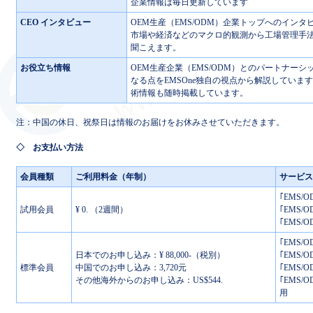
企業情報は毎日更新しています
CEO インタビュー
OEM生産（EMS/ODM）企業トップへのインタ
市場や経済などのマクロ的観測から工場管理手
聞こえます。
お役立ち情報
OEM生産企業（EMS/ODM）とのパートナー
なる点をEMSOne独自の視点から解説していま
術情報も随時掲載しています。
注：中国の休日、祝祭日は情報のお届けをお休みさせていただきます。
◇ お支払い方法
会員種類
ご利用料金（年制）
サービス
｢EMS
試用会員
¥ 0. （2週間）
｢EMS
｢EMS
｢EMS
日本でのお申し込み：¥ 88,000-（税別）
｢EMS
標準会員
中国でのお申し込み：3,720元
｢EMS
その他海外からのお申し込み：US$544.
｢EMS
用