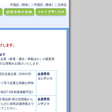
けします。
ます
産企業（家電・通信・車載ほか）の最新受
可欠な情報をお届けいたします。
託生産企業（EMS/OD
会員専用
コンテンツ
ード等で必要な情報が簡単
《毎日7-8本前後掲載予定》
域·製品群·取引先情報から
会員専用
ならびに保有設備情報まで
ンテンツ
立てください。