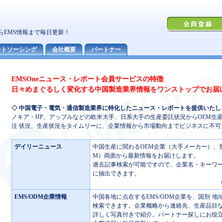
EMSOneニュース・レポート会員サービスの特徴
日々めまぐるしく変化する中国製造業界情報をワンストップでお届
◇ 中国電子・電気・通信製造業界に特化したニュース・レポートを提供いたし
ノキア・HP、アップルなどの欧米大手、日系大手の生産委託状況からOEM生
注 状況、生産状況をタイムリーに、企業情報から市場動向までビジネスに不
デイリーニュース
中国生産に関わるOEM企業（大手メーカー）、受
M）両面から最新情報をお届けします。
過去記事検索が可能ですので、企業名・キーワ
に抽出できます。
EMS/ODM企業情報
中国各地に点在するEMS/ODM企業を、国別·地
検索できます。企業概略から連絡先、生産品目
詳しく写真付きで紹介。パートナー探しにお役