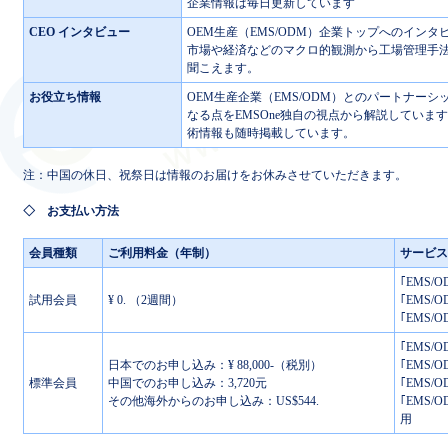
企業情報は毎日更新しています
CEO インタビュー
OEM生産（EMS/ODM）企業トップへのインタ
市場や経済などのマクロ的観測から工場管理手
聞こえます。
お役立ち情報
OEM生産企業（EMS/ODM）とのパートナー
なる点をEMSOne独自の視点から解説していま
術情報も随時掲載しています。
注：中国の休日、祝祭日は情報のお届けをお休みさせていただきます。
◇ お支払い方法
会員種類
ご利用料金（年制）
サービス
｢EMS
試用会員
¥ 0. （2週間）
｢EMS
｢EMS
｢EMS
日本でのお申し込み：¥ 88,000-（税別）
｢EMS
標準会員
中国でのお申し込み：3,720元
｢EMS
その他海外からのお申し込み：US$544.
｢EMS
用