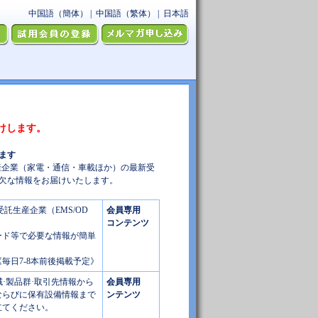
けします。
ます
産企業（家電・通信・車載ほか）の最新受
可欠な情報をお届けいたします。
託生産企業（EMS/OD
会員専用
コンテンツ
ード等で必要な情報が簡単
《毎日7-8本前後掲載予定》
域·製品群·取引先情報から
会員専用
ならびに保有設備情報まで
ンテンツ
立てください。