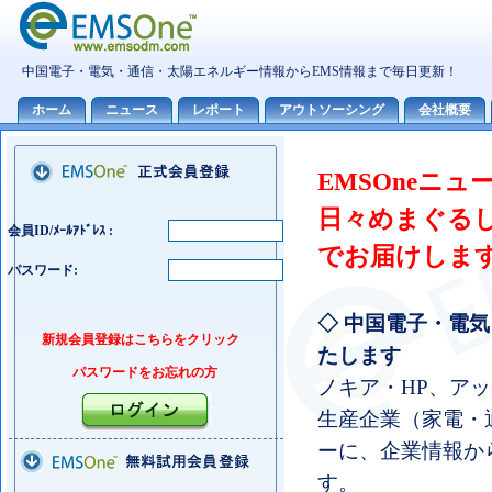
EMSOneニ
日々めまぐる
会員ID/ﾒｰﾙｱﾄﾞﾚｽ :
でお届けしま
パスワード:
◇ 中国電子・電
新規会員登録はこちらをクリック
たします
パスワードをお忘れの方
ノキア・HP、ア
生産企業（家電・
ーに、企業情報か
す。