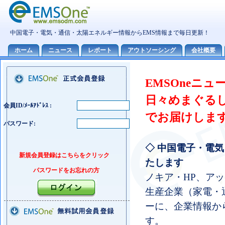
EMSOneニ
日々めまぐる
会員ID/ﾒｰﾙｱﾄﾞﾚｽ :
でお届けしま
パスワード:
◇ 中国電子・電
新規会員登録はこちらをクリック
たします
パスワードをお忘れの方
ノキア・HP、ア
生産企業（家電・
ーに、企業情報か
す。