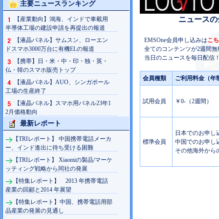
主要ニュースランキング
ニュースの
【産業動向】鴻海、インドで車載用
半導体工場の建設申請を再提出の報道
【液晶パネル】サムスン、ローエン
EMSOne会員申し込みは
こち
ドスマホ3000万台に有機ELの報道
全てのコンテンツが2週間無
当日のニュースを毎日配信！
【携帯】日・米・中・印・独・英・
仏・韓のスマホ販売トップ
会員種類
ご利用料金（年
【液晶パネル】AUO、シンガポール
工場の生産終了
試用会員
￥0-（2週間）
【液晶パネル】スマホ用パネル23年1
2月価格動向
最新レポート
日本でのお申し込み
【TRIレポート】 中国携帯電話メーカ
標準会員
中国でのお申し込み
ー、インド進出に待ち受ける困難
その他海外からの
【TRIレポート】 Xiaomiの製品/マーケ
ッティング戦略から同社の発展
【特集レポート】 2013 年携帯電話
産業の回顧と2014 年展望
【特集レポート】中国、携帯電話用部
品産業の発展の見通し