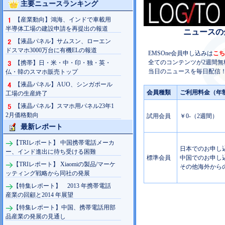
主要ニュースランキング
【産業動向】鴻海、インドで車載用
半導体工場の建設申請を再提出の報道
ニュースの
【液晶パネル】サムスン、ローエン
ドスマホ3000万台に有機ELの報道
EMSOne会員申し込みは
こち
全てのコンテンツが2週間無
【携帯】日・米・中・印・独・英・
当日のニュースを毎日配信！
仏・韓のスマホ販売トップ
【液晶パネル】AUO、シンガポール
会員種類
ご利用料金（年
工場の生産終了
【液晶パネル】スマホ用パネル23年1
2月価格動向
試用会員
￥0-（2週間）
最新レポート
【TRIレポート】 中国携帯電話メーカ
日本でのお申し込み
ー、インド進出に待ち受ける困難
標準会員
中国でのお申し込み
【TRIレポート】 Xiaomiの製品/マーケ
その他海外からの
ッティング戦略から同社の発展
【特集レポート】 2013 年携帯電話
産業の回顧と2014 年展望
【特集レポート】中国、携帯電話用部
品産業の発展の見通し