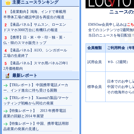
主要ニュースランキング
ニュースの
【産業動向】鴻海、インドで車載用
半導体工場の建設申請を再提出の報道
【液晶パネル】サムスン、ローエン
EMSOne会員申し込みは
こち
ドスマホ3000万台に有機ELの報道
全てのコンテンツが2週間無
当日のニュースを毎日配信！
【携帯】日・米・中・印・独・英・
仏・韓のスマホ販売トップ
会員種類
ご利用料金（年
【液晶パネル】AUO、シンガポール
工場の生産終了
試用会員
￥0-（2週間）
【液晶パネル】スマホ用パネル23年1
2月価格動向
最新レポート
日本でのお申し込み
【TRIレポート】 中国携帯電話メーカ
標準会員
中国でのお申し込み
ー、インド進出に待ち受ける困難
その他海外からの
【TRIレポート】 Xiaomiの製品/マーケ
ッティング戦略から同社の発展
【特集レポート】 2013 年携帯電話
産業の回顧と2014 年展望
【特集レポート】中国、携帯電話用部
品産業の発展の見通し