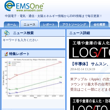
ニュース検索
ニュース詳細
キーワードを入力ください
特集レポート
大型TV市場10世代主導の可能性
【半導体】 サムスン、
2014-02-14 13:24:19
米アップル（Apple）
ァウンドリ最大手の台湾T
受注はごく一部にとどま