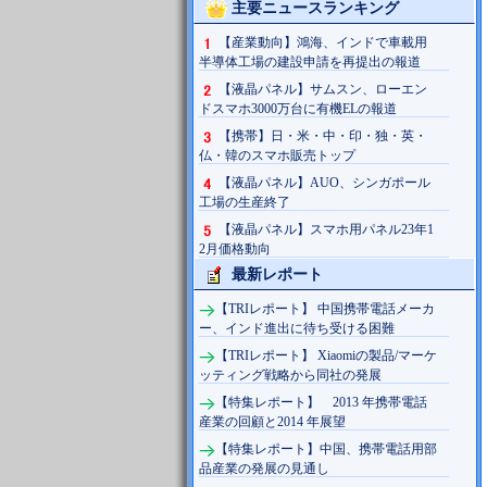
主要ニュースランキング
【産業動向】鴻海、インドで車載用
半導体工場の建設申請を再提出の報道
【液晶パネル】サムスン、ローエン
ドスマホ3000万台に有機ELの報道
【携帯】日・米・中・印・独・英・
仏・韓のスマホ販売トップ
【液晶パネル】AUO、シンガポール
工場の生産終了
【液晶パネル】スマホ用パネル23年1
2月価格動向
最新レポート
【TRIレポート】 中国携帯電話メーカ
ー、インド進出に待ち受ける困難
【TRIレポート】 Xiaomiの製品/マーケ
ッティング戦略から同社の発展
【特集レポート】 2013 年携帯電話
産業の回顧と2014 年展望
【特集レポート】中国、携帯電話用部
品産業の発展の見通し