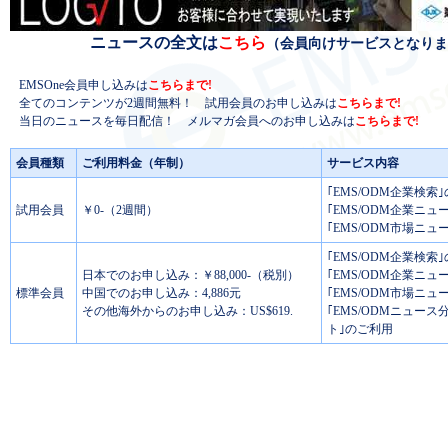
ニュースの全文は
こちら
（会員向けサービスとなりま
EMSOne会員申し込みは
こちらまで!
全てのコンテンツが2週間無料！ 試用会員のお申し込みは
こちらまで!
当日のニュースを毎日配信！ メルマガ会員へのお申し込みは
こちらまで!
会員種類
ご利用料金（年制）
サービス内容
｢EMS/ODM企業検索
試用会員
￥0-（2週間）
｢EMS/ODM企業ニュ
｢EMS/ODM市場ニュ
｢EMS/ODM企業検索
日本でのお申し込み：￥88,000-（税別）
｢EMS/ODM企業ニュ
標準会員
中国でのお申し込み：4,886元
｢EMS/ODM市場ニュ
その他海外からのお申し込み：US$619.
｢EMS/ODMニュー
ト｣のご利用