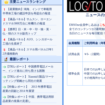
主要ニュースランキング
【産業動向】鴻海、インドで車載用
半導体工場の建設申請を再提出の報道
ニュースの
【液晶パネル】サムスン、ローエン
ドスマホ3000万台に有機ELの報道
EMSOne会員申し込みは
こち
全てのコンテンツが2週間無
【携帯】日・米・中・印・独・英・
当日のニュースを毎日配信！
仏・韓のスマホ販売トップ
【液晶パネル】AUO、シンガポール
会員種類
ご利用料金（年
工場の生産終了
【液晶パネル】スマホ用パネル23年1
2月価格動向
試用会員
￥0-（2週間）
最新レポート
【TRIレポート】 中国携帯電話メーカ
日本でのお申し込み
ー、インド進出に待ち受ける困難
標準会員
中国でのお申し込み
【TRIレポート】 Xiaomiの製品/マーケ
その他海外からの
ッティング戦略から同社の発展
【特集レポート】 2013 年携帯電話
産業の回顧と2014 年展望
【特集レポート】中国、携帯電話用部
品産業の発展の見通し