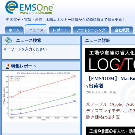
ニュース検索
ニュース詳細
キーワードを入力ください
特集レポート
大型TV市場10世代主導の可能性
【EMS/ODM】 MacB
y出荷増
2014-08-01 07:58:42
米アップル（Apple）が201
ディスプレイモデル」の
除き価格は据え置