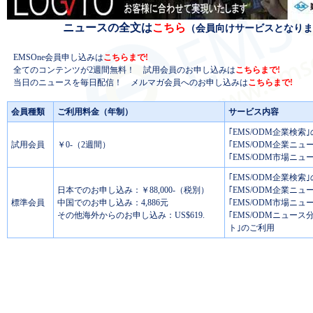
ニュースの全文は
こちら
（会員向けサービスとなりま
EMSOne会員申し込みは
こちらまで!
全てのコンテンツが2週間無料！ 試用会員のお申し込みは
こちらまで!
当日のニュースを毎日配信！ メルマガ会員へのお申し込みは
こちらまで!
会員種類
ご利用料金（年制）
サービス内容
｢EMS/ODM企業検索
試用会員
￥0-（2週間）
｢EMS/ODM企業ニュ
｢EMS/ODM市場ニュ
｢EMS/ODM企業検索
日本でのお申し込み：￥88,000-（税別）
｢EMS/ODM企業ニュ
標準会員
中国でのお申し込み：4,886元
｢EMS/ODM市場ニュ
その他海外からのお申し込み：US$619.
｢EMS/ODMニュー
ト｣のご利用