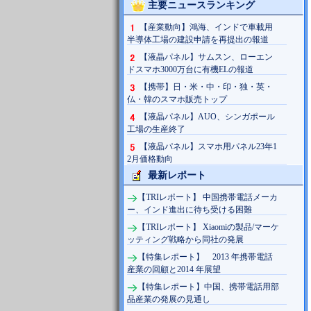
主要ニュースランキング
【産業動向】鴻海、インドで車載用
半導体工場の建設申請を再提出の報道
【液晶パネル】サムスン、ローエン
ドスマホ3000万台に有機ELの報道
【携帯】日・米・中・印・独・英・
仏・韓のスマホ販売トップ
【液晶パネル】AUO、シンガポール
工場の生産終了
【液晶パネル】スマホ用パネル23年1
2月価格動向
最新レポート
【TRIレポート】 中国携帯電話メーカ
ー、インド進出に待ち受ける困難
【TRIレポート】 Xiaomiの製品/マーケ
ッティング戦略から同社の発展
【特集レポート】 2013 年携帯電話
産業の回顧と2014 年展望
【特集レポート】中国、携帯電話用部
品産業の発展の見通し