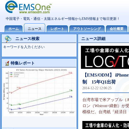
ニュース検索
ニュース詳細
キーワードを入力ください
特集レポート
大型TV市場10世代主導の可能性
【EMS/ODM】 iP
制 15年Q1出荷
2014-12-22 12:06:25
台湾市場で米アップル（Ap
ロン（Wistron=緯創
模様だ。台湾紙『経済日