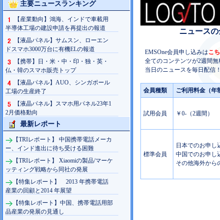
主要ニュースランキング
【産業動向】鴻海、インドで車載用
半導体工場の建設申請を再提出の報道
ニュースの
【液晶パネル】サムスン、ローエン
ドスマホ3000万台に有機ELの報道
EMSOne会員申し込みは
こち
全てのコンテンツが2週間無
【携帯】日・米・中・印・独・英・
当日のニュースを毎日配信！
仏・韓のスマホ販売トップ
【液晶パネル】AUO、シンガポール
会員種類
ご利用料金（年
工場の生産終了
【液晶パネル】スマホ用パネル23年1
2月価格動向
試用会員
￥0-（2週間）
最新レポート
【TRIレポート】 中国携帯電話メーカ
日本でのお申し込み
ー、インド進出に待ち受ける困難
標準会員
中国でのお申し込み
【TRIレポート】 Xiaomiの製品/マーケ
その他海外からの
ッティング戦略から同社の発展
【特集レポート】 2013 年携帯電話
産業の回顧と2014 年展望
【特集レポート】中国、携帯電話用部
品産業の発展の見通し