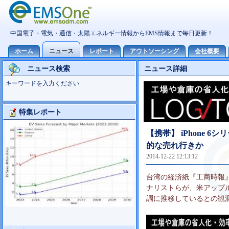
ニュース検索
ニュース詳細
キーワードを入力ください
特集レポート
大型TV市場10世代主導の可能性
【携帯】 iPhone 
的な売れ行きか
2014-12-22 12:13:12
台湾の経済紙『工商時報』
ナリストらが、米アップル（
調に推移しているとの観