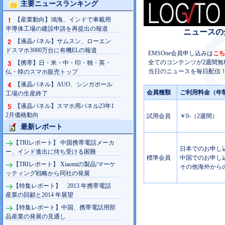
主要ニュースランキング
【産業動向】鴻海、インドで車載用
半導体工場の建設申請を再提出の報道
ニュースの
【液晶パネル】サムスン、ローエン
ドスマホ3000万台に有機ELの報道
EMSOne会員申し込みは
こち
全てのコンテンツが2週間無
【携帯】日・米・中・印・独・英・
当日のニュースを毎日配信！
仏・韓のスマホ販売トップ
【液晶パネル】AUO、シンガポール
会員種類
ご利用料金（年
工場の生産終了
【液晶パネル】スマホ用パネル23年1
2月価格動向
試用会員
￥0-（2週間）
最新レポート
【TRIレポート】 中国携帯電話メーカ
日本でのお申し込み
ー、インド進出に待ち受ける困難
標準会員
中国でのお申し込み
【TRIレポート】 Xiaomiの製品/マーケ
その他海外からの
ッティング戦略から同社の発展
【特集レポート】 2013 年携帯電話
産業の回顧と2014 年展望
【特集レポート】中国、携帯電話用部
品産業の発展の見通し