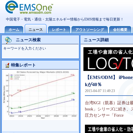
ニュース検索
ニュース詳細
キーワードを入力ください
特集レポート
大型TV市場10世代主導の可能性
【EMS/ODM】 iPh
kが40％
2015-04-07 11:49:23
台湾KGI（凱基）証券は最
book」シリーズに続き、
圧力センサー「Force