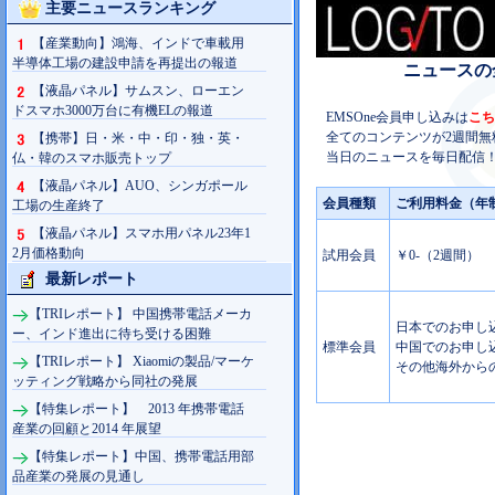
主要ニュースランキング
【産業動向】鴻海、インドで車載用
半導体工場の建設申請を再提出の報道
ニュースの
【液晶パネル】サムスン、ローエン
ドスマホ3000万台に有機ELの報道
EMSOne会員申し込みは
こち
全てのコンテンツが2週間無
【携帯】日・米・中・印・独・英・
当日のニュースを毎日配信！
仏・韓のスマホ販売トップ
【液晶パネル】AUO、シンガポール
会員種類
ご利用料金（年
工場の生産終了
【液晶パネル】スマホ用パネル23年1
2月価格動向
試用会員
￥0-（2週間）
最新レポート
【TRIレポート】 中国携帯電話メーカ
日本でのお申し込み
ー、インド進出に待ち受ける困難
標準会員
中国でのお申し込み
【TRIレポート】 Xiaomiの製品/マーケ
その他海外からの
ッティング戦略から同社の発展
【特集レポート】 2013 年携帯電話
産業の回顧と2014 年展望
【特集レポート】中国、携帯電話用部
品産業の発展の見通し