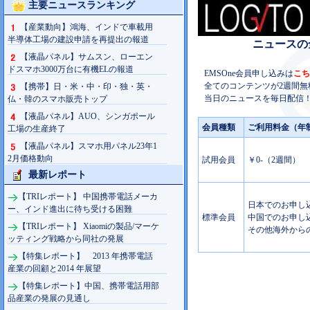
主要ニュースランキング
【産業動向】鴻海、インドで車載用
半導体工場の建設申請を再提出の報道
ニュースの
【液晶パネル】サムスン、ローエン
ドスマホ3000万台に有機ELの報道
EMSOne会員申し込みは
こち
全てのコンテンツが2週間無
【携帯】日・米・中・印・独・英・
当日のニュースを毎日配信！
仏・韓のスマホ販売トップ
【液晶パネル】AUO、シンガポール
会員種類
ご利用料金（年
工場の生産終了
【液晶パネル】スマホ用パネル23年1
2月価格動向
試用会員
￥0-（2週間）
最新レポート
【TRIレポート】 中国携帯電話メーカ
日本でのお申し込み
ー、インド進出に待ち受ける困難
標準会員
中国でのお申し込み
【TRIレポート】 Xiaomiの製品/マーケ
その他海外からの
ッティング戦略から同社の発展
【特集レポート】 2013 年携帯電話
産業の回顧と2014 年展望
【特集レポート】中国、携帯電話用部
品産業の発展の見通し