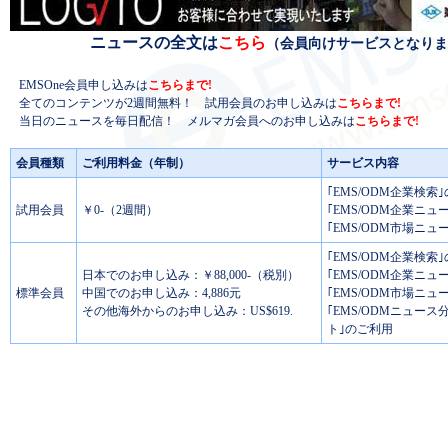
ニュースの全文は
こちら
（会員向けサービスとなりま
EMSOne会員申し込みは
こちらまで!
全てのコンテンツが2週間無料！ 試用会員のお申し込みは
こちらまで!
当日のニュースを毎日配信！ メルマガ会員へのお申し込みは
こちらまで!
会員種類
ご利用料金（年制）
サービス内容
｢EMS/ODM企業検索
試用会員
￥0-（2週間）
｢EMS/ODM企業ニュ
｢EMS/ODM市場ニュ
｢EMS/ODM企業検索
日本でのお申し込み：￥88,000-（税別）
｢EMS/ODM企業ニュ
標準会員
中国でのお申し込み：4,886元
｢EMS/ODM市場ニュ
その他海外からのお申し込み：US$619.
｢EMS/ODMニュー
ト｣のご利用