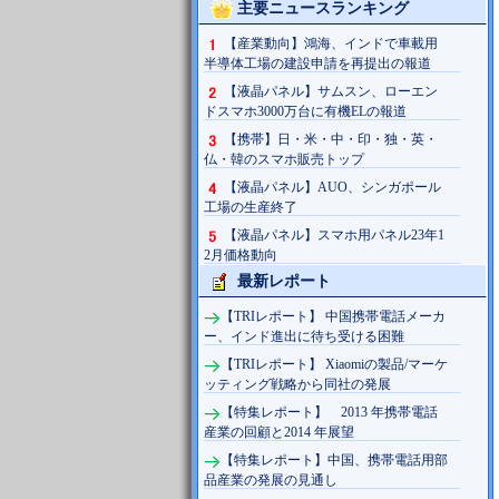
主要ニュースランキング
【産業動向】鴻海、インドで車載用
半導体工場の建設申請を再提出の報道
【液晶パネル】サムスン、ローエン
ドスマホ3000万台に有機ELの報道
【携帯】日・米・中・印・独・英・
仏・韓のスマホ販売トップ
【液晶パネル】AUO、シンガポール
工場の生産終了
【液晶パネル】スマホ用パネル23年1
2月価格動向
最新レポート
【TRIレポート】 中国携帯電話メーカ
ー、インド進出に待ち受ける困難
【TRIレポート】 Xiaomiの製品/マーケ
ッティング戦略から同社の発展
【特集レポート】 2013 年携帯電話
産業の回顧と2014 年展望
【特集レポート】中国、携帯電話用部
品産業の発展の見通し