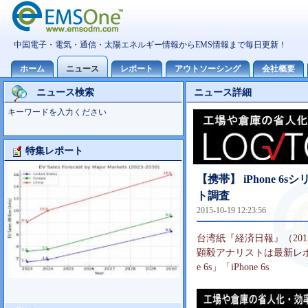
ニュース検索
ニュース詳細
キーワードを入力ください
特集レポート
大型TV市場10世代主導の可能性
【携帯】 iPhone 
ト調査
2015-10-19 12:23:56
台湾紙『経済日報』（20
顕毅アナリストは最新レポー
e 6s」「iPhone 6s