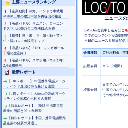
主要ニュースランキング
【産業動向】鴻海、インドで車載用
半導体工場の建設申請を再提出の報道
ニュースの
【液晶パネル】サムスン、ローエン
ドスマホ3000万台に有機ELの報道
EMSOne会員申し込みは
こち
全てのコンテンツが2週間無
【携帯】日・米・中・印・独・英・
当日のニュースを毎日配信！
仏・韓のスマホ販売トップ
【液晶パネル】AUO、シンガポール
会員種類
ご利用料金（年
工場の生産終了
【液晶パネル】スマホ用パネル23年1
2月価格動向
試用会員
￥0-（2週間）
最新レポート
【TRIレポート】 中国携帯電話メーカ
日本でのお申し込み
ー、インド進出に待ち受ける困難
標準会員
中国でのお申し込み
【TRIレポート】 Xiaomiの製品/マーケ
その他海外からの
ッティング戦略から同社の発展
【特集レポート】 2013 年携帯電話
産業の回顧と2014 年展望
【特集レポート】中国、携帯電話用部
品産業の発展の見通し