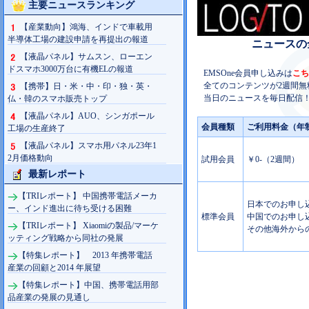
主要ニュースランキング
【産業動向】鴻海、インドで車載用
半導体工場の建設申請を再提出の報道
ニュースの
【液晶パネル】サムスン、ローエン
ドスマホ3000万台に有機ELの報道
EMSOne会員申し込みは
こち
全てのコンテンツが2週間無
【携帯】日・米・中・印・独・英・
当日のニュースを毎日配信！
仏・韓のスマホ販売トップ
【液晶パネル】AUO、シンガポール
会員種類
ご利用料金（年
工場の生産終了
【液晶パネル】スマホ用パネル23年1
2月価格動向
試用会員
￥0-（2週間）
最新レポート
【TRIレポート】 中国携帯電話メーカ
日本でのお申し込み
ー、インド進出に待ち受ける困難
標準会員
中国でのお申し込み
【TRIレポート】 Xiaomiの製品/マーケ
その他海外からの
ッティング戦略から同社の発展
【特集レポート】 2013 年携帯電話
産業の回顧と2014 年展望
【特集レポート】中国、携帯電話用部
品産業の発展の見通し