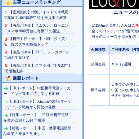
主要ニュースランキング
ニュースの
【産業動向】鴻海、インドで車載用
半導体工場の建設申請を再提出の報道
【液晶パネル】サムスン、ローエン
EMSOne会員申し込みは
こち
ドスマホ3000万台に有機ELの報道
全てのコンテンツが2週間無
当日のニュースを毎日配信！
【携帯】日・米・中・印・独・英・
仏・韓のスマホ販売トップ
会員種類
ご利用料金（年
【液晶パネル】AUO、シンガポール
工場の生産終了
試用会員
￥0-（2週間）
【液晶パネル】スマホ用パネル23年1
2月価格動向
最新レポート
日本でのお申し込み
【TRIレポート】 中国携帯電話メーカ
標準会員
中国でのお申し込み
ー、インド進出に待ち受ける困難
その他海外からの
【TRIレポート】 Xiaomiの製品/マーケ
ッティング戦略から同社の発展
【特集レポート】 2013 年携帯電話
産業の回顧と2014 年展望
【特集レポート】中国、携帯電話用部
品産業の発展の見通し