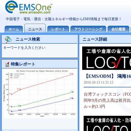
ニュース検索
ニュース詳細
キーワードを入力ください
特集レポート
大型TV市場10世代主導の可能性
【EMS/ODM】 鴻海1
2016-10-13 11:51:12
台湾フォックスコン（FOX
同年9月の売上高は前月比49
ル＝約3.3円