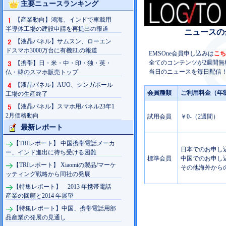
主要ニュースランキング
【産業動向】鴻海、インドで車載用
半導体工場の建設申請を再提出の報道
ニュースの
【液晶パネル】サムスン、ローエン
ドスマホ3000万台に有機ELの報道
EMSOne会員申し込みは
こち
全てのコンテンツが2週間無
【携帯】日・米・中・印・独・英・
当日のニュースを毎日配信！
仏・韓のスマホ販売トップ
【液晶パネル】AUO、シンガポール
会員種類
ご利用料金（年
工場の生産終了
【液晶パネル】スマホ用パネル23年1
2月価格動向
試用会員
￥0-（2週間）
最新レポート
【TRIレポート】 中国携帯電話メーカ
日本でのお申し込み
ー、インド進出に待ち受ける困難
標準会員
中国でのお申し込み
【TRIレポート】 Xiaomiの製品/マーケ
その他海外からの
ッティング戦略から同社の発展
【特集レポート】 2013 年携帯電話
産業の回顧と2014 年展望
【特集レポート】中国、携帯電話用部
品産業の発展の見通し