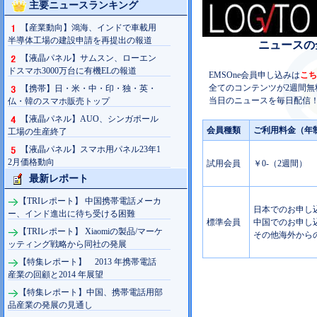
主要ニュースランキング
【産業動向】鴻海、インドで車載用
半導体工場の建設申請を再提出の報道
ニュースの
【液晶パネル】サムスン、ローエン
ドスマホ3000万台に有機ELの報道
EMSOne会員申し込みは
こち
全てのコンテンツが2週間無
【携帯】日・米・中・印・独・英・
当日のニュースを毎日配信！
仏・韓のスマホ販売トップ
【液晶パネル】AUO、シンガポール
会員種類
ご利用料金（年
工場の生産終了
【液晶パネル】スマホ用パネル23年1
2月価格動向
試用会員
￥0-（2週間）
最新レポート
【TRIレポート】 中国携帯電話メーカ
日本でのお申し込み
ー、インド進出に待ち受ける困難
標準会員
中国でのお申し込み
【TRIレポート】 Xiaomiの製品/マーケ
その他海外からの
ッティング戦略から同社の発展
【特集レポート】 2013 年携帯電話
産業の回顧と2014 年展望
【特集レポート】中国、携帯電話用部
品産業の発展の見通し