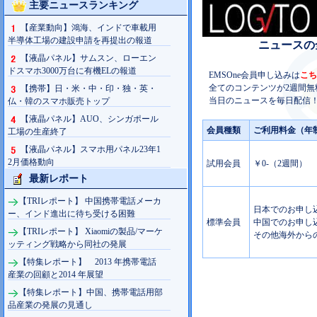
主要ニュースランキング
【産業動向】鴻海、インドで車載用
半導体工場の建設申請を再提出の報道
ニュースの
【液晶パネル】サムスン、ローエン
ドスマホ3000万台に有機ELの報道
EMSOne会員申し込みは
こち
全てのコンテンツが2週間無
【携帯】日・米・中・印・独・英・
当日のニュースを毎日配信！
仏・韓のスマホ販売トップ
【液晶パネル】AUO、シンガポール
会員種類
ご利用料金（年
工場の生産終了
【液晶パネル】スマホ用パネル23年1
2月価格動向
試用会員
￥0-（2週間）
最新レポート
【TRIレポート】 中国携帯電話メーカ
日本でのお申し込み
ー、インド進出に待ち受ける困難
標準会員
中国でのお申し込み
【TRIレポート】 Xiaomiの製品/マーケ
その他海外からの
ッティング戦略から同社の発展
【特集レポート】 2013 年携帯電話
産業の回顧と2014 年展望
【特集レポート】中国、携帯電話用部
品産業の発展の見通し