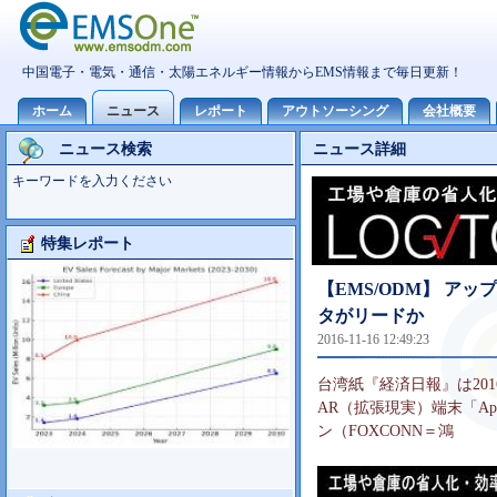
ニュース検索
ニュース詳細
キーワードを入力ください
特集レポート
大型TV市場10世代主導の可能性
【EMS/ODM】 アッ
タがリードか
2016-11-16 12:49:23
台湾紙『経済日報』は201
AR（拡張現実）端末「Ap
ン（FOXCONN＝鴻