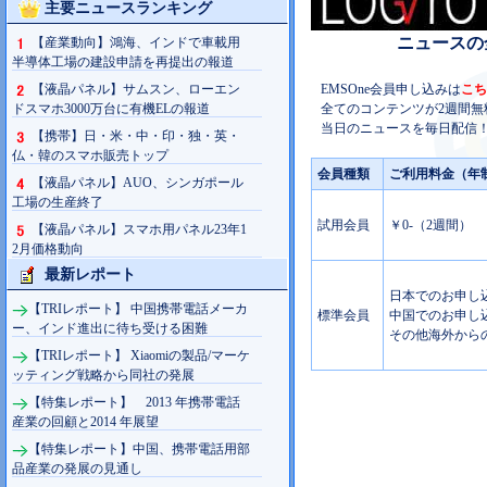
主要ニュースランキング
ニュースの
【産業動向】鴻海、インドで車載用
半導体工場の建設申請を再提出の報道
【液晶パネル】サムスン、ローエン
EMSOne会員申し込みは
こち
ドスマホ3000万台に有機ELの報道
全てのコンテンツが2週間無
当日のニュースを毎日配信！
【携帯】日・米・中・印・独・英・
仏・韓のスマホ販売トップ
会員種類
ご利用料金（年
【液晶パネル】AUO、シンガポール
工場の生産終了
試用会員
￥0-（2週間）
【液晶パネル】スマホ用パネル23年1
2月価格動向
最新レポート
日本でのお申し込み
【TRIレポート】 中国携帯電話メーカ
標準会員
中国でのお申し込み
ー、インド進出に待ち受ける困難
その他海外からの
【TRIレポート】 Xiaomiの製品/マーケ
ッティング戦略から同社の発展
【特集レポート】 2013 年携帯電話
産業の回顧と2014 年展望
【特集レポート】中国、携帯電話用部
品産業の発展の見通し