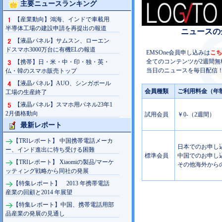
主要ニュースランキング
【産業動向】鴻海、インドで車載用
半導体工場の建設申請を再提出の報道
ニュースの
【液晶パネル】サムスン、ローエン
ドスマホ3000万台に有機ELの報道
EMSOne会員申し込みは
こち
全てのコンテンツが2週間無
【携帯】日・米・中・印・独・英・
当日のニュースを毎日配信！
仏・韓のスマホ販売トップ
【液晶パネル】AUO、シンガポール
会員種類
ご利用料金（年
工場の生産終了
【液晶パネル】スマホ用パネル23年1
2月価格動向
試用会員
￥0-（2週間）
最新レポート
【TRIレポート】 中国携帯電話メーカ
日本でのお申し込み
ー、インド進出に待ち受ける困難
標準会員
中国でのお申し込み
【TRIレポート】 Xiaomiの製品/マーケ
その他海外からの
ッティング戦略から同社の発展
【特集レポート】 2013 年携帯電話
産業の回顧と2014 年展望
【特集レポート】中国、携帯電話用部
品産業の発展の見通し