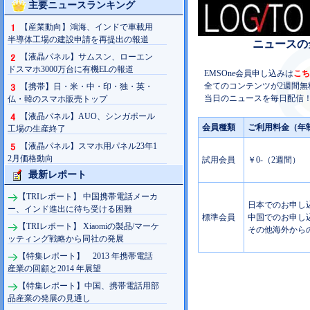
主要ニュースランキング
【産業動向】鴻海、インドで車載用
半導体工場の建設申請を再提出の報道
ニュースの
【液晶パネル】サムスン、ローエン
ドスマホ3000万台に有機ELの報道
EMSOne会員申し込みは
こち
全てのコンテンツが2週間無
【携帯】日・米・中・印・独・英・
当日のニュースを毎日配信！
仏・韓のスマホ販売トップ
【液晶パネル】AUO、シンガポール
会員種類
ご利用料金（年
工場の生産終了
【液晶パネル】スマホ用パネル23年1
2月価格動向
試用会員
￥0-（2週間）
最新レポート
【TRIレポート】 中国携帯電話メーカ
日本でのお申し込み
ー、インド進出に待ち受ける困難
標準会員
中国でのお申し込み
【TRIレポート】 Xiaomiの製品/マーケ
その他海外からの
ッティング戦略から同社の発展
【特集レポート】 2013 年携帯電話
産業の回顧と2014 年展望
【特集レポート】中国、携帯電話用部
品産業の発展の見通し