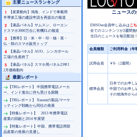
主要ニュースランキング
ニュースの
【産業動向】鴻海、インドで車載用
半導体工場の建設申請を再提出の報道
【液晶パネル】サムスン、ローエン
EMSOne会員申し込みは
こち
ドスマホ3000万台に有機ELの報道
全てのコンテンツが2週間無
当日のニュースを毎日配信！
【携帯】日・米・中・印・独・英・
仏・韓のスマホ販売トップ
会員種類
ご利用料金（年
【液晶パネル】AUO、シンガポール
工場の生産終了
試用会員
￥0-（2週間）
【液晶パネル】スマホ用パネル23年1
2月価格動向
最新レポート
日本でのお申し込み
【TRIレポート】 中国携帯電話メーカ
標準会員
中国でのお申し込み
ー、インド進出に待ち受ける困難
その他海外からの
【TRIレポート】 Xiaomiの製品/マーケ
ッティング戦略から同社の発展
【特集レポート】 2013 年携帯電話
産業の回顧と2014 年展望
【特集レポート】中国、携帯電話用部
品産業の発展の見通し