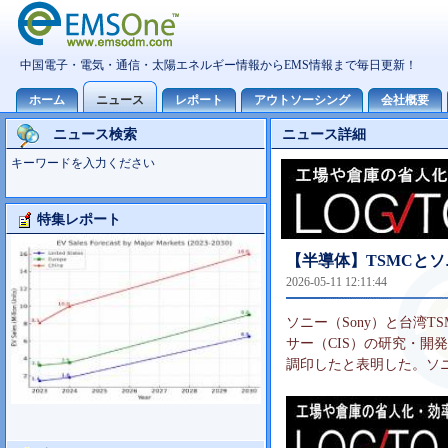
ニュース検索
ニュース詳細
キーワードを入力ください
特集レポート
Foxconn事業分析
【半導体】TSMCとソ
2026-05-11 12:11:44
ソニー（Sony）と台湾T
サー（CIS）の研究・開
調印したと表明した。ソ