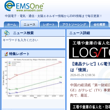
ニュース検索
ニュース詳細
キーワードを入力ください
特集レポート
Foxconn事業分析
【液晶テレビ】LG電
は「憶測」
2026-05-29 12:08:56
中国の経済紙『第一財経日報』は
GE）がテレビ（TV）事業
向で、最近、