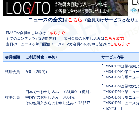
ニュースの全文は
こちら
（会員向けサービスとなりま
EMSOne会員申し込みは
こちらまで!
全てのコンテンツが2週間無料！ 試用会員のお申し込みは
こちらまで!
当日のニュースを毎日配信！ メルマガ会員へのお申し込みは
こちらまで!
会員種類
ご利用料金（年制）
サービス内容
｢EMS/ODM企業検索
試用会員
￥0-（2週間）
｢EMS/ODM企業ニュ
｢EMS/ODM市場ニュ
｢EMS/ODM企業検索
日本でのお申し込み：￥88,000-（税別）
｢EMS/ODM企業ニュ
標準会員
中国でのお申し込み：3,864元
｢EMS/ODM市場ニュ
その他海外からのお申し込み：US$557.
｢EMS/ODMニュー
ト｣のご利用