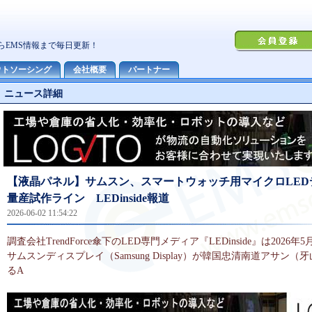
ニュース詳細
【液晶パネル】サムスン、スマートウォッチ用マイクロLED
量産試作ライン LEDinside報道
2026-06-02 11:54:22
調査会社TrendForce傘下のLED専門メディア『LEDinside』は2026
サムスンディスプレイ（Samsung Display）が韓国忠清南道アサン
るA