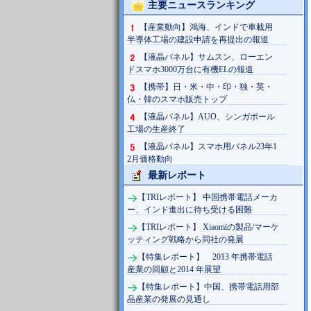
主要ニュースランキング
【産業動向】鴻海、インドで車載用
半導体工場の建設申請を再提出の報道
【液晶パネル】サムスン、ローエン
ドスマホ3000万台に有機ELの報道
【携帯】日・米・中・印・独・英・
仏・韓のスマホ販売トップ
【液晶パネル】AUO、シンガポール
工場の生産終了
【液晶パネル】スマホ用パネル23年1
2月価格動向
最新レポート
【TRIレポート】 中国携帯電話メーカ
ー、インド進出に待ち受ける困難
【TRIレポート】 Xiaomiの製品/マーケ
ッティング戦略から同社の発展
【特集レポート】 2013 年携帯電話
産業の回顧と2014 年展望
【特集レポート】中国、携帯電話用部
品産業の発展の見通し