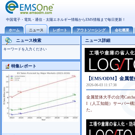
ニュース検索
ニュース詳細
キーワードを入力ください
特集レポート
Foxconn事業分析
【EMS/ODM】金属筐
2026-06-03 11:17:38
金属筐体大手の台湾Catch
I（人工知能）サーバー
た。