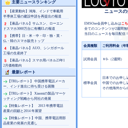
主要ニュースランキング
ニュースの
【産業動向】鴻海、インドで車載用
半導体工場の建設申請を再提出の報道
【液晶パネル】サムスン、ローエン
EMSOne会員申し込みは
こち
ドスマホ3000万台に有機ELの報道
全てのコンテンツが2週間無
当日のニュースを毎日配信！
【携帯】日・米・中・印・独・英・
仏・韓のスマホ販売トップ
会員種類
ご利用料金（年
【液晶パネル】AUO、シンガポール
工場の生産終了
試用会員
￥0-（2週間）
【液晶パネル】スマホ用パネル23年1
2月価格動向
最新レポート
日本でのお申し込み
【TRIレポート】 中国携帯電話メーカ
標準会員
中国でのお申し込み
ー、インド進出に待ち受ける困難
その他海外からの
【TRIレポート】 Xiaomiの製品/マーケ
ッティング戦略から同社の発展
【特集レポート】 2013 年携帯電話
産業の回顧と2014 年展望
【特集レポート】中国、携帯電話用部
品産業の発展の見通し