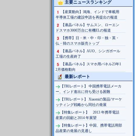
主要ニュースランキング
【産業動向】鴻海、インドで車載用
半導体工場の建設申請を再提出の報道
【液晶パネル】サムスン、ローエン
ドスマホ3000万台に有機ELの報道
【携帯】日・米・中・印・独・英・
仏・韓のスマホ販売トップ
【液晶パネル】AUO、シンガポール
工場の生産終了
【液晶パネル】スマホ用パネル23年1
2月価格動向
最新レポート
【TRIレポート】 中国携帯電話メーカ
ー、インド進出に待ち受ける困難
【TRIレポート】 Xiaomiの製品/マーケ
ッティング戦略から同社の発展
【特集レポート】 2013 年携帯電話
産業の回顧と2014 年展望
【特集レポート】中国、携帯電話用部
品産業の発展の見通し