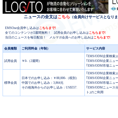
ニュースの全文は
こちら
（会員向けサービスとなりま
EMSOne会員申し込みは
こちらまで!
全てのコンテンツが2週間無料！ 試用会員のお申し込みは
こちらまで!
当日のニュースを毎日配信！ メルマガ会員へのお申し込みは
こちらまで!
会員種類
ご利用料金（年制）
サービス内容
｢EMS/ODM企業検索
試用会員
￥0-（2週間）
｢EMS/ODM企業ニュ
｢EMS/ODM市場ニュ
｢EMS/ODM企業検索
日本でのお申し込み：￥88,000-（税別）
｢EMS/ODM企業ニュ
標準会員
中国でのお申し込み：3,864元
｢EMS/ODM市場ニュ
その他海外からのお申し込み：US$557.
｢EMS/ODMニュー
ト｣のご利用