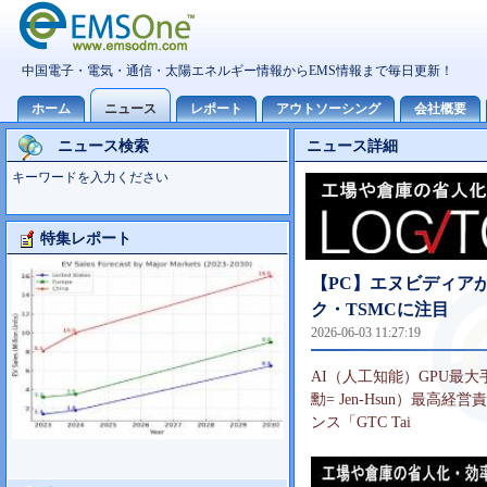
ニュース検索
ニュース詳細
キーワードを入力ください
特集レポート
Foxconn事業分析
【PC】エヌビディアがW
ク・TSMCに注目
2026-06-03 11:27:19
AI（人工知能）GPU最
勳= Jen-Hsun）最高
ンス「GTC Tai