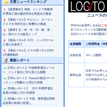
主要ニュースランキング
【産業動向】鴻海、インドで車載用
半導体工場の建設申請を再提出の報道
ニュースの
【液晶パネル】サムスン、ローエン
ドスマホ3000万台に有機ELの報道
EMSOne会員申し込みは
こち
全てのコンテンツが2週間無
【携帯】日・米・中・印・独・英・
当日のニュースを毎日配信！
仏・韓のスマホ販売トップ
【液晶パネル】AUO、シンガポール
会員種類
ご利用料金（年
工場の生産終了
【液晶パネル】スマホ用パネル23年1
2月価格動向
試用会員
￥0-（2週間）
最新レポート
【TRIレポート】 中国携帯電話メーカ
日本でのお申し込み
ー、インド進出に待ち受ける困難
標準会員
中国でのお申し込み
【TRIレポート】 Xiaomiの製品/マーケ
その他海外からの
ッティング戦略から同社の発展
【特集レポート】 2013 年携帯電話
産業の回顧と2014 年展望
【特集レポート】中国、携帯電話用部
品産業の発展の見通し