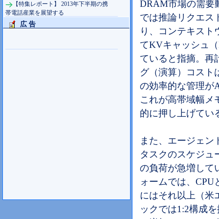
DRAM市場の需要
【特集レポート】 2013年下半期の携
帯電話産業を展望する
では推論リクエス
広 告
り、コンテキストウィ
てKVキャッシュ（Ke
ていると指摘。再
グ（演算）コスト
の効率的な管理が
これが高帯域幅メモ
的に押し上げてい
また、エージェント
タスクのスケジュ
の負荷が急増して
ォームでは、CPUと
にはそれ以上（米エ
ックでは1:2構成