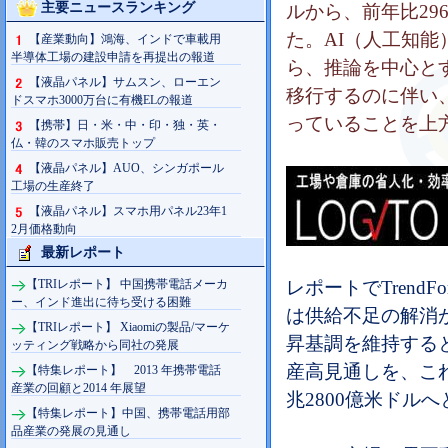
主要ニュースランキング
ルから、前年比29
た。AI（人工知
【産業動向】鴻海、インドで車載用
半導体工場の建設申請を再提出の報道
ら、推論を中心とする
【液晶パネル】サムスン、ローエン
移行するのに伴い
ドスマホ3000万台に有機ELの報道
っていることを上
【携帯】日・米・中・印・独・英・
仏・韓のスマホ販売トップ
【液晶パネル】AUO、シンガポール
工場の生産終了
【液晶パネル】スマホ用パネル23年1
2月価格動向
最新レポート
【TRIレポート】 中国携帯電話メーカ
レポートでTrend
ー、インド進出に待ち受ける困難
は供給不足の解消
【TRIレポート】 Xiaomiの製品/マーケ
昇基調を維持すると
ッティング戦略から同社の発展
産高見通しを、これ
【特集レポート】 2013 年携帯電話
産業の回顧と2014 年展望
兆2800億米ドル
【特集レポート】中国、携帯電話用部
品産業の発展の見通し