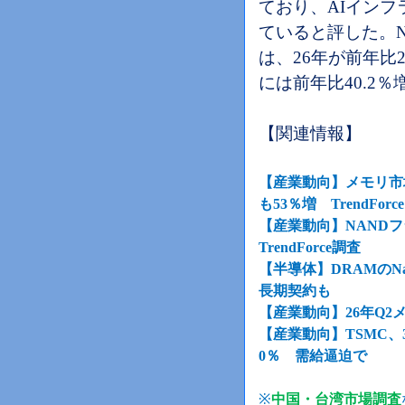
ており、AIイン
ていると評した。
は、26年が前年比2
には前年比40.2％
【関連情報】
【産業動向】メモリ市場
も53％増 TrendFor
【産業動向】NANDフ
TrendForce調査
【半導体】DRAMのN
長期契約も
【産業動向】26年Q2メモ
【産業動向】TSMC、
0％ 需給逼迫で
※
中国・台湾市場調査