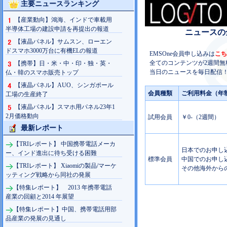
主要ニュースランキング
【産業動向】鴻海、インドで車載用
半導体工場の建設申請を再提出の報道
ニュースの
【液晶パネル】サムスン、ローエン
ドスマホ3000万台に有機ELの報道
EMSOne会員申し込みは
こち
全てのコンテンツが2週間無
【携帯】日・米・中・印・独・英・
当日のニュースを毎日配信！
仏・韓のスマホ販売トップ
【液晶パネル】AUO、シンガポール
会員種類
ご利用料金（年
工場の生産終了
【液晶パネル】スマホ用パネル23年1
2月価格動向
試用会員
￥0-（2週間）
最新レポート
【TRIレポート】 中国携帯電話メーカ
日本でのお申し込み
ー、インド進出に待ち受ける困難
標準会員
中国でのお申し込み
【TRIレポート】 Xiaomiの製品/マーケ
その他海外からの
ッティング戦略から同社の発展
【特集レポート】 2013 年携帯電話
産業の回顧と2014 年展望
【特集レポート】中国、携帯電話用部
品産業の発展の見通し