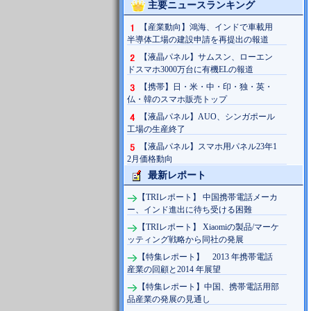
主要ニュースランキング
【産業動向】鴻海、インドで車載用
半導体工場の建設申請を再提出の報道
【液晶パネル】サムスン、ローエン
ドスマホ3000万台に有機ELの報道
【携帯】日・米・中・印・独・英・
仏・韓のスマホ販売トップ
【液晶パネル】AUO、シンガポール
工場の生産終了
【液晶パネル】スマホ用パネル23年1
2月価格動向
最新レポート
【TRIレポート】 中国携帯電話メーカ
ー、インド進出に待ち受ける困難
【TRIレポート】 Xiaomiの製品/マーケ
ッティング戦略から同社の発展
【特集レポート】 2013 年携帯電話
産業の回顧と2014 年展望
【特集レポート】中国、携帯電話用部
品産業の発展の見通し