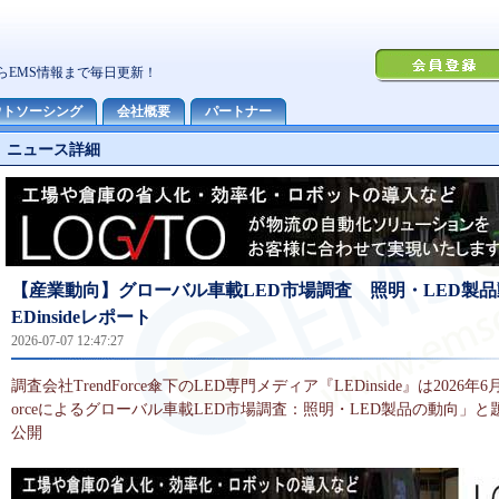
ニュース詳細
【産業動向】グローバル車載LED市場調査 照明・LED製品
EDinsideレポート
2026-07-07 12:47:27
調査会社TrendForce傘下のLED専門メディア『LEDinside』は2026年6月
orceによるグローバル車載LED市場調査：照明・LED製品の動向」
公開