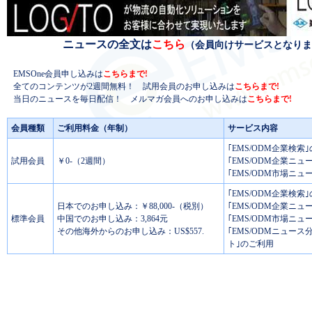
ニュースの全文は
こちら
（会員向けサービスとなりま
EMSOne会員申し込みは
こちらまで!
全てのコンテンツが2週間無料！ 試用会員のお申し込みは
こちらまで!
当日のニュースを毎日配信！ メルマガ会員へのお申し込みは
こちらまで!
会員種類
ご利用料金（年制）
サービス内容
｢EMS/ODM企業検索
試用会員
￥0-（2週間）
｢EMS/ODM企業ニュ
｢EMS/ODM市場ニュ
｢EMS/ODM企業検索
日本でのお申し込み：￥88,000-（税別）
｢EMS/ODM企業ニュ
標準会員
中国でのお申し込み：3,864元
｢EMS/ODM市場ニュ
その他海外からのお申し込み：US$557.
｢EMS/ODMニュー
ト｣のご利用