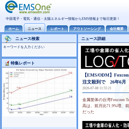
ニュース検索
ニュース詳細
キーワードを入力ください
特集レポート
Foxconn事業分析
【EMS/ODM】Foxc
注文殺到で 26年6月
2026-07-08 11:55:21
金属筐体の台湾Foxconn
高は、前月比71.9%増、前
だった