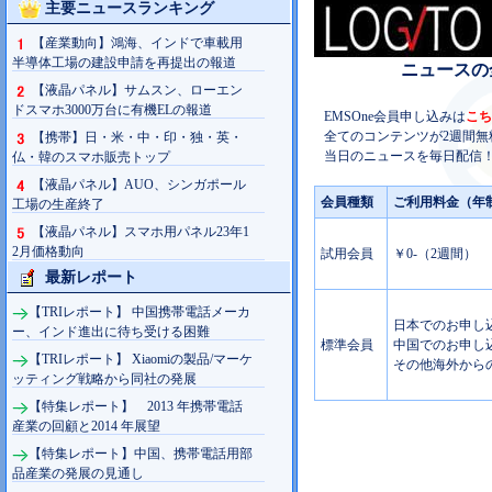
主要ニュースランキング
【産業動向】鴻海、インドで車載用
半導体工場の建設申請を再提出の報道
ニュースの
【液晶パネル】サムスン、ローエン
ドスマホ3000万台に有機ELの報道
EMSOne会員申し込みは
こち
全てのコンテンツが2週間無
【携帯】日・米・中・印・独・英・
当日のニュースを毎日配信！
仏・韓のスマホ販売トップ
【液晶パネル】AUO、シンガポール
会員種類
ご利用料金（年
工場の生産終了
【液晶パネル】スマホ用パネル23年1
2月価格動向
試用会員
￥0-（2週間）
最新レポート
【TRIレポート】 中国携帯電話メーカ
日本でのお申し込み
ー、インド進出に待ち受ける困難
標準会員
中国でのお申し込み
【TRIレポート】 Xiaomiの製品/マーケ
その他海外からの
ッティング戦略から同社の発展
【特集レポート】 2013 年携帯電話
産業の回顧と2014 年展望
【特集レポート】中国、携帯電話用部
品産業の発展の見通し