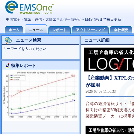
ニュース検索
ニュース詳細
キーワードを入力ください
特集レポート
Foxconn事業分析
【産業動向】XTPL
が採用
2026-07-08 11:56:33
台湾の経済情報サイト『優分
料向けの精密印刷技術のポ
製造装置メーカーに採用