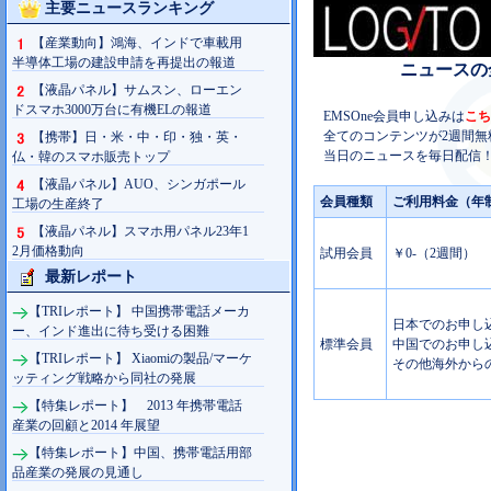
主要ニュースランキング
【産業動向】鴻海、インドで車載用
半導体工場の建設申請を再提出の報道
ニュースの
【液晶パネル】サムスン、ローエン
ドスマホ3000万台に有機ELの報道
EMSOne会員申し込みは
こち
全てのコンテンツが2週間無
【携帯】日・米・中・印・独・英・
当日のニュースを毎日配信！
仏・韓のスマホ販売トップ
【液晶パネル】AUO、シンガポール
会員種類
ご利用料金（年
工場の生産終了
【液晶パネル】スマホ用パネル23年1
2月価格動向
試用会員
￥0-（2週間）
最新レポート
【TRIレポート】 中国携帯電話メーカ
日本でのお申し込み
ー、インド進出に待ち受ける困難
標準会員
中国でのお申し込み
【TRIレポート】 Xiaomiの製品/マーケ
その他海外からの
ッティング戦略から同社の発展
【特集レポート】 2013 年携帯電話
産業の回顧と2014 年展望
【特集レポート】中国、携帯電話用部
品産業の発展の見通し